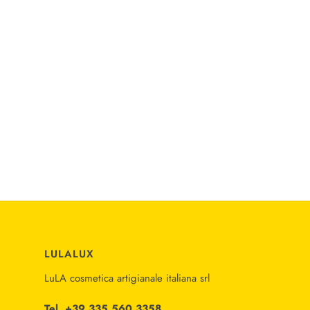
LULALUX
LuLA cosmetica artigianale italiana srl
Tel. +39 335 560 3358