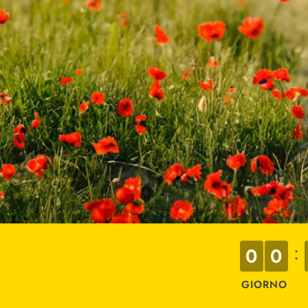
:
0
0
GIORNO