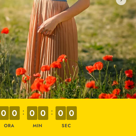
:
:
0
0
0
0
0
0
ORA
MIN
SEC