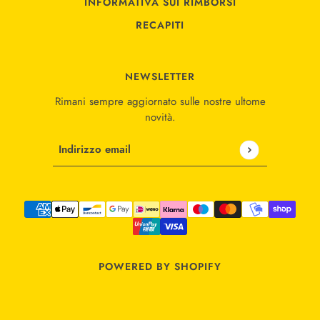
INFORMATIVA SUI RIMBORSI
RECAPITI
NEWSLETTER
Rimani sempre aggiornato sulle nostre ultome
novità.
Indirizzo email
Questo sito è protetto da hCaptcha e applica le
Norme
POWERED BY SHOPIFY