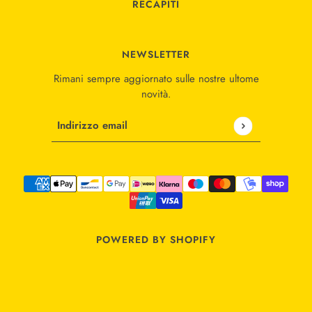
RECAPITI
NEWSLETTER
Rimani sempre aggiornato sulle nostre ultome
novità.
Indirizzo email
Questo sito è protetto da hCaptcha e applica le
Norme
POWERED BY SHOPIFY