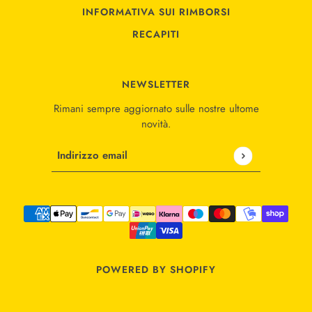
INFORMATIVA SUI RIMBORSI
RECAPITI
NEWSLETTER
Rimani sempre aggiornato sulle nostre ultome
novità.
Indirizzo email
Questo sito è protetto da hCaptcha e applica le
Norme
POWERED BY SHOPIFY