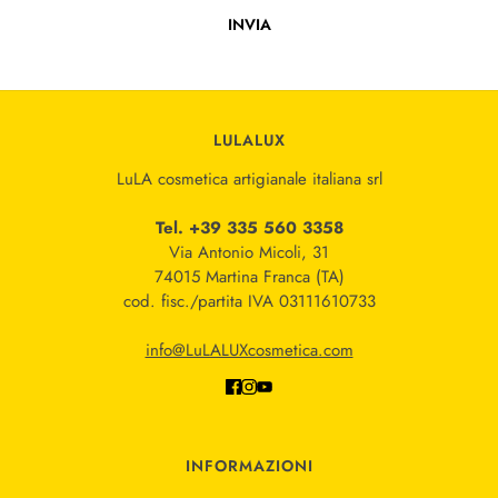
INVIA
Questo sito è protetto da hCaptcha e applica le
Norme sulla pri
LULALUX
LuLA cosmetica artigianale italiana srl
Tel. +39 335 560 3358
Via Antonio Micoli, 31
74015 Martina Franca (TA)
cod. fisc./partita IVA 03111610733
info@LuLALUXcosmetica.com
INFORMAZIONI