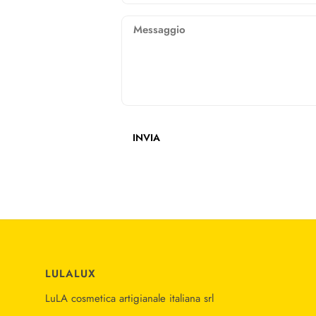
Messaggio
INVIA
Questo sito è protetto da hCaptcha e ap
LULALUX
LuLA cosmetica artigianale italiana srl