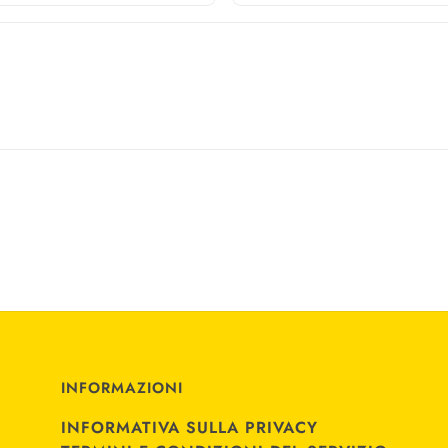
plica le
Norme sulla privacy
e i
Termini di servizio
di hCaptcha.
INFORMAZIONI
INFORMATIVA SULLA PRIVACY