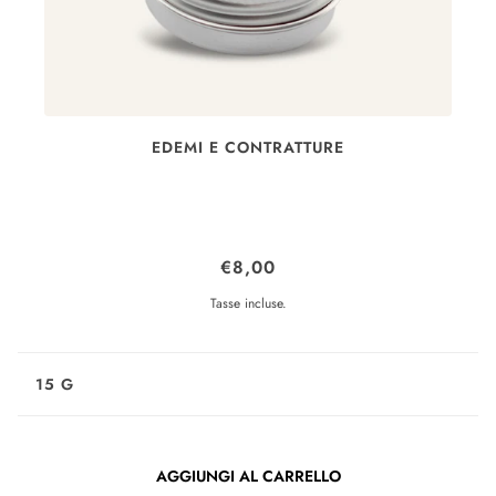
EDEMI E CONTRATTURE
BALSAMO A BASE DI
€8,00
ARNICA
Tasse incluse.
15 G
AGGIUNGI AL CARRELLO