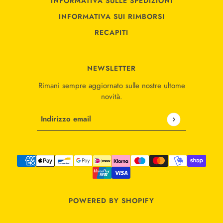
INFORMATIVA SULLE SPEDIZIONI
INFORMATIVA SUI RIMBORSI
RECAPITI
NEWSLETTER
Rimani sempre aggiornato sulle nostre ultome
novità.
Indirizzo email
Questo sito è protetto da hCaptcha e applica le
Norme
POWERED BY SHOPIFY