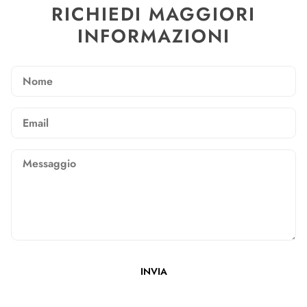
RICHIEDI MAGGIORI
INFORMAZIONI
Nome
Email
Messaggio
INVIA
Questo sito è protetto da hCaptcha e applica le
Norme sulla pri