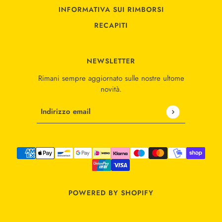
INFORMATIVA SUI RIMBORSI
RECAPITI
NEWSLETTER
Rimani sempre aggiornato sulle nostre ultome
novità.
Indirizzo email
Questo sito è protetto da hCaptcha e applica le
Norme
POWERED BY SHOPIFY