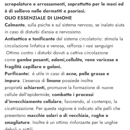
screpolature e arrossamenti, soprattutto per le mani ed
è di sollievo nelle dermatiti e psoriasi.
OLIO ESSENZIALE DI LIMONE
Calmante
, sulla psiche e sul sistema nervoso, se inalato aiuta
in caso di disturbi d’ansia e nervosismo.
Antisettico e t
onificante
del sistema circolatorio: stimola la
circolazione linfatica e venosa, rafforza i vasi sanguigni
Ottimo contro i disturbi dovuti a cattiva circolazione
come
gambe pesanti, edemi,cellulite
, vene varicose e
fragilità capillare e geloni.
Purificante:
è utile in caso di
acne, pelle grassa e
impura
. L’essenza di
limone
possiede inoltre
proprietà
schiarenti,
promuove la formazione di nuove
cellule dell'epidermide,
combatte i processi
d’invecchiamento cellulare
, favorendo, al contempo, la
cicatrizzazione. Per questa ragione è indicato alle pelli che
presentano
macchie solari o di vecchiaia,
rughe e
smagliature
. Inoltre è un ottimo rinforzante per le unghie
deboli o sottili.