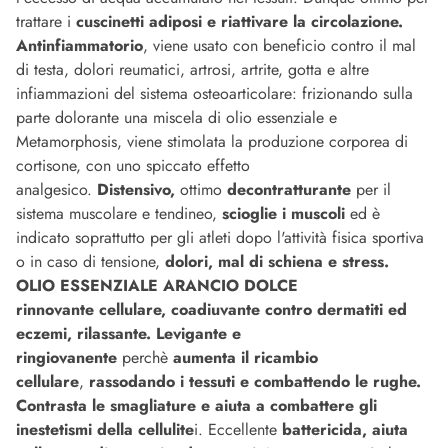
trattare i
cuscinetti adiposi e riattivare la circolazione.
Antinfiammatorio
, viene usato con beneficio contro il mal
di testa, dolori reumatici, artrosi, artrite, gotta e altre
infiammazioni del sistema osteoarticolare: frizionando sulla
parte dolorante una miscela di olio essenziale e
Metamorphosis, viene stimolata la produzione corporea di
cortisone, con uno spiccato effetto
analgesico.
Distensivo,
ottimo
decontratturante
per il
sistema muscolare e tendineo,
scioglie i muscoli
ed è
indicato soprattutto per gli atleti dopo l'attività fisica sportiva
o in caso di tensione,
dolori, mal di schiena e stress.
OLIO ESSENZIALE ARANCIO DOLCE
rinnovante cellulare, coadiuvante contro dermatiti ed
eczemi, rilassante. Levigante e
ringiovanente
perchè
aumenta il ricambio
cellulare
,
rassodando i tessuti e combattendo le rughe.
Contrasta le smagliature e aiuta a combattere gli
inestetismi della cellulite
i. Eccellente
battericida, aiuta