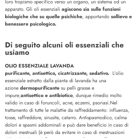
loro tropismo specifico verso un organo, un sistema od un
apparato. Gli oli essenziali
agiscono sia sulle funzioni
biologiche che su quelle psichiche
, apportando
sollievo e
benessere psicologico.
Di seguito alcuni oli essenziali che
usiamo
OLIO ESSENZIALE LAVANDA
purificante, antisettico, cicatrizzante, sedativo.
L'olio
essenziale estratto dalla pianta di lavanda ha una
azione
dermopurificante
su pelli grasse e
impure;
antisettico e antibiotico
, dunque rimedio molto
valido in caso di foruncoli, acne, eczemi, psoriasi.Nel
trattamento di tutte le malattie da raffreddamento: influenza,
tosse, raffreddore, sinusite, catarro. Antispasmodico, calma
dolori e spasmi addominali e può dare beneficio in caso di
dolori mestruali (è però da evitare in caso di mestruazioni