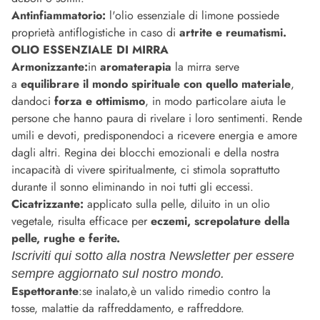
Antinfiammatorio:
l'olio essenziale di limone possiede
proprietà antiflogistiche in caso di
artrite e reumatismi.
OLIO ESSENZIALE DI MIRRA
Armonizzante:
in
aromaterapia
la mirra serve
a
equilibrare il mondo spirituale con quello materiale
,
dandoci
forza e ottimismo
, in modo particolare aiuta le
persone che hanno paura di rivelare i loro sentimenti. Rende
umili e devoti, predisponendoci a ricevere energia e amore
dagli altri. Regina dei blocchi emozionali e della nostra
incapacità di vivere spiritualmente, ci stimola soprattutto
durante il sonno eliminando in noi tutti gli eccessi.
Cicatrizzante:
applicato sulla pelle, diluito in un olio
vegetale, risulta efficace per
eczemi, screpolature della
pelle, rughe e ferite.
Iscriviti qui sotto alla nostra Newsletter per essere
sempre aggiornato sul nostro mondo.
Espettorante
:se inalato,è un valido rimedio contro la
tosse, malattie da raffreddamento, e raffreddore.