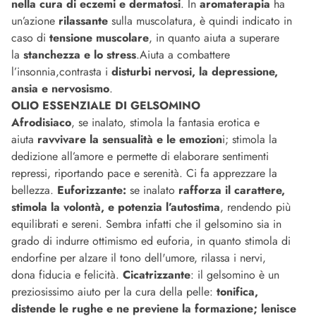
nella cura di eczemi e dermatosi
. In
aromaterapia
ha
un’azione
rilassante
sulla muscolatura, è quindi indicato in
caso di
tensione muscolare
, in quanto aiuta a superare
la
stanchezza e lo stress
.Aiuta a combattere
l’insonnia,contrasta i
disturbi nervosi, la depressione,
ansia e nervosismo
.
OLIO ESSENZIALE DI GELSOMINO
Afrodisiaco
, se inalato, stimola la fantasia erotica e
aiuta
ravvivare la sensualità e le emozion
i; stimola la
dedizione all’amore e permette di elaborare sentimenti
repressi, riportando pace e serenità. Ci fa apprezzare la
bellezza.
Euforizzante:
se inalato
rafforza il carattere,
stimola la volontà, e potenzia l’autostima
, rendendo più
equilibrati e sereni. Sembra infatti che il gelsomino sia in
grado di indurre ottimismo ed euforia, in quanto stimola di
endorfine per alzare il tono dell'umore, rilassa i nervi,
dona fiducia e felicità.
Cicatrizzante
: il gelsomino è un
preziosissimo aiuto per la cura della pelle:
tonifica,
distende le rughe e ne previene la formazione; lenisce