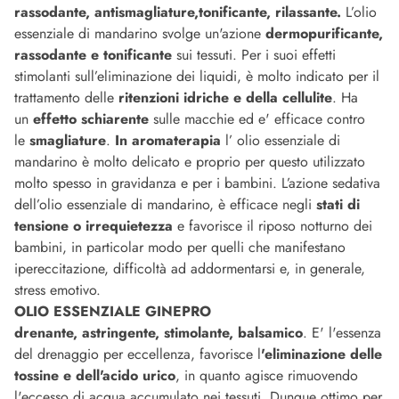
rassodante, antismagliature,tonificante, rilassante.
L’olio
essenziale di mandarino svolge un'azione
dermopurificante,
rassodante e tonificante
sui tessuti. Per i suoi effetti
stimolanti sull’eliminazione dei liquidi, è molto indicato per il
trattamento delle
ritenzioni idriche e della cellulite
. Ha
un
effetto schiarente
sulle macchie ed e' efficace contro
le
smagliature
.
In aromaterapia
l’ olio essenziale di
mandarino è molto delicato e proprio per questo utilizzato
molto spesso in gravidanza e per i bambini. L’azione sedativa
dell’olio essenziale di mandarino, è efficace negli
stati di
tensione o irrequietezza
e favorisce il riposo notturno dei
bambini, in particolar modo per quelli che manifestano
ipereccitazione, difficoltà ad addormentarsi e, in generale,
stress emotivo.
OLIO ESSENZIALE GINEPRO
drenante, astringente, stimolante, balsamico
. E' l'essenza
del drenaggio per eccellenza, favorisce l
'eliminazione delle
tossine e dell'acido urico
, in quanto agisce rimuovendo
l'eccesso di acqua accumulato nei tessuti. Dunque ottimo per