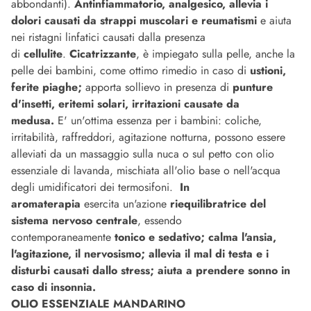
abbondanti).
Antinfiammatorio, analgesico, allevia i
dolori causati da strappi muscolari e reumatismi
e aiuta
nei ristagni linfatici causati dalla presenza
di
cellulite
.
Cicatrizzante
, è impiegato sulla pelle, anche la
pelle dei bambini, come ottimo rimedio in caso di
ustioni,
ferite piaghe;
apporta sollievo in presenza di
punture
d'insetti, eritemi solari, irritazioni causate da
medusa.
E' un'ottima essenza per i bambini: coliche,
irritabilità, raffreddori, agitazione notturna, possono essere
alleviati da un massaggio sulla nuca o sul petto con olio
essenziale di lavanda, mischiata all'olio base o nell'acqua
degli umidificatori dei termosifoni.
In
aromaterapia
esercita un'azione
riequilibratrice del
sistema nervoso centrale
, essendo
contemporaneamente
tonico e sedativo; calma l'ansia,
l'agitazione, il nervosismo; allevia il mal di testa e i
disturbi causati dallo stress; aiuta a prendere sonno in
caso di insonnia.
OLIO ESSENZIALE MANDARINO