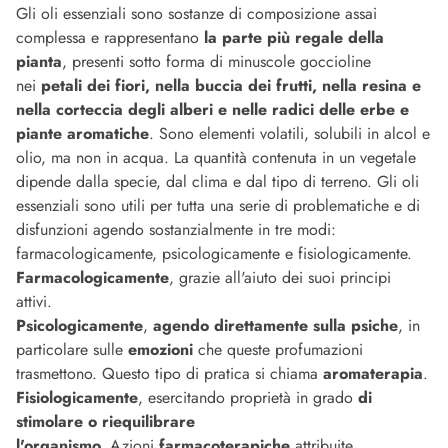
Gli oli essenziali sono sostanze di composizione assai
complessa e rappresentano
la parte più regale della
pianta
, presenti sotto forma di minuscole goccioline
nei
petali dei fiori, nella buccia dei frutti, nella resina e
nella corteccia degli alberi e nelle radici delle erbe e
piante aromatiche
. Sono elementi volatili, solubili in alcol e
olio, ma non in acqua. La quantità contenuta in un vegetale
dipende dalla specie, dal clima e dal tipo di terreno. Gli oli
essenziali sono utili per tutta una serie di problematiche e di
disfunzioni agendo sostanzialmente in tre modi:
farmacologicamente, psicologicamente e fisiologicamente.
Farmacologicamente
, grazie all'aiuto dei suoi principi
attivi.
Psicologicamente
,
agendo direttamente sulla psiche
, in
particolare sulle
emozioni
che queste profumazioni
trasmettono. Questo tipo di pratica si chiama
aromaterapia
.
Fisiologicamente
, esercitando proprietà in grado
di
stimolare o riequilibrare
l'organismo.
Azioni
farmacoterapiche
attribuite