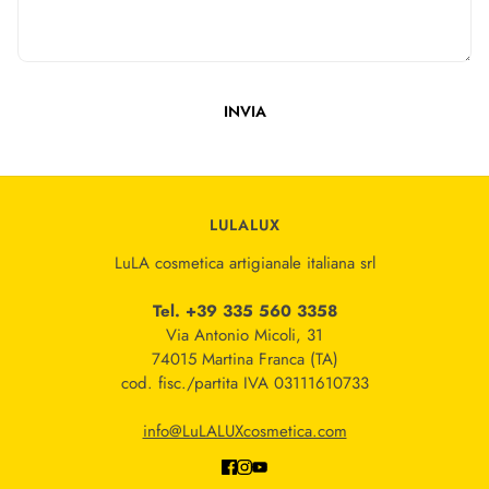
INVIA
Questo sito è protetto da hCaptcha e applica le
Norme sulla pri
LULALUX
LuLA cosmetica artigianale italiana srl
Tel. +39 335 560 3358
Via Antonio Micoli, 31
74015 Martina Franca (TA)
cod. fisc./partita IVA 03111610733
info@LuLALUXcosmetica.com