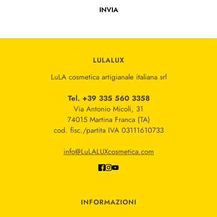
INVIA
Questo sito è protetto da hCaptcha e applica le
Norme sulla pri
LULALUX
LuLA cosmetica artigianale italiana srl
Tel. +39 335 560 3358
Via Antonio Micoli, 31
74015 Martina Franca (TA)
cod. fisc./partita IVA 03111610733
info@LuLALUXcosmetica.com
INFORMAZIONI