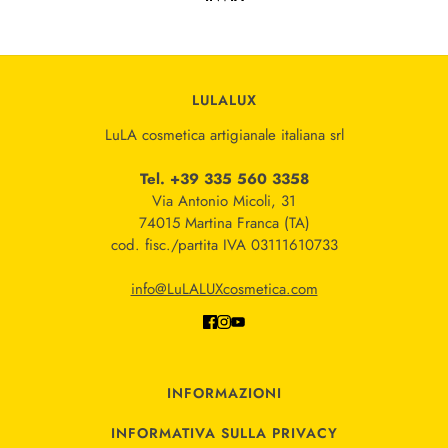
Questo sito è protetto da hCaptcha e applica le
Norme sulla pri
LULALUX
LuLA cosmetica artigianale italiana srl
Tel. +39 335 560 3358
Via Antonio Micoli, 31
74015 Martina Franca (TA)
cod. fisc./partita IVA 03111610733
info@LuLALUXcosmetica.com
INFORMAZIONI
INFORMATIVA SULLA PRIVACY