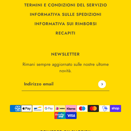
TERMINI E CONDIZIONI DEL SERVIZIO
INFORMATIVA SULLE SPEDIZIONI
INFORMATIVA SUI RIMBORSI
RECAPITI
NEWSLETTER
Rimani sempre aggiornato sulle nostre ultome
novità.
Indirizzo email
Questo sito è protetto da hCaptcha e applica le
Norme