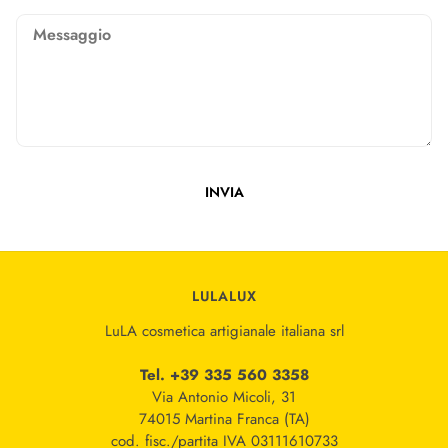
Messaggio
INVIA
Questo sito è protetto da hCaptcha e applica le
Norme sulla pri
LULALUX
LuLA cosmetica artigianale italiana srl
Tel. +39 335 560 3358
Via Antonio Micoli, 31
74015 Martina Franca (TA)
cod. fisc./partita IVA 03111610733